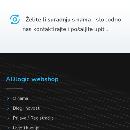
više
varijanti.
Želite li suradnju s nama
- slobodno
Opcije
nas kontaktirajte i pošaljite upit...
se
mogu
odabrati
na
stranici
ADlogic webshop
proizvoda
O nama
Blog i novosti
Prijava / Registracija
Uvjeti kupnje