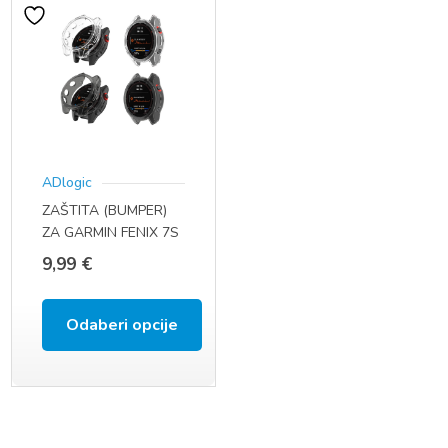
ADlogic
ZAŠTITA (BUMPER)
ZA GARMIN FENIX 7S
-7- 7X
9,99
€
Odaberi opcije
Ovaj
proizvod
ima