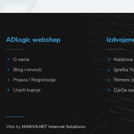
na
stranici
proizvoda
ADlogic webshop
Izdvojen
O nama
Rubikove
Blog i novosti
Igračka Y
Prijava / Registracija
Remeni z
Uvjeti kupnje
Dječja o
Web by
MARIVA.NET Internet Solutions