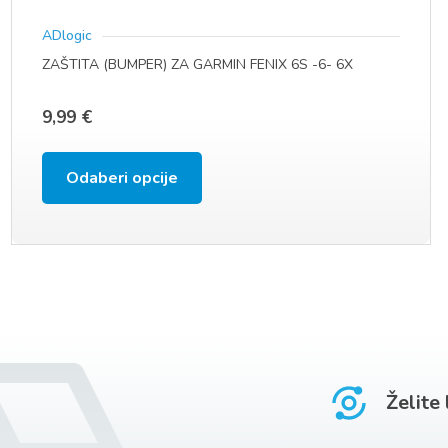
ADlogic
ZAŠTITA (BUMPER) ZA GARMIN FENIX 6S -6- 6X
9,99
€
Ovaj
Odaberi opcije
proizvod
ima
više
varijanti.
Opcije
se
Želite
mogu
odabrati