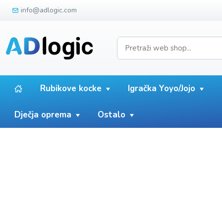
info@adlogic.com
Rubikove kocke
Igračka Yoyo/Jojo
Dječja oprema
Ostalo