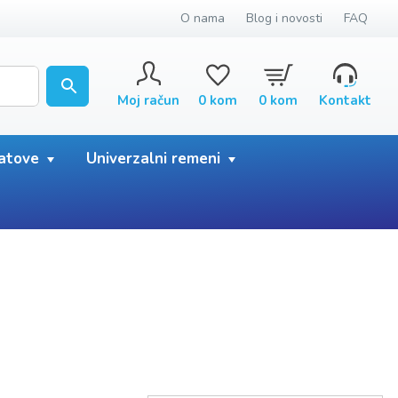
O nama
Blog i novosti
FAQ
Moj račun
0
kom
0
kom
Kontakt
satove
Univerzalni remeni