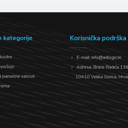
e kategorije
Korisnička podrška
 kocke
E-mail:
info@adlogic.hr
oyo/Jojo
Adresa: Braće Radića 136/
a pametne satove
10410 Velika Gorica, Hrva
prema