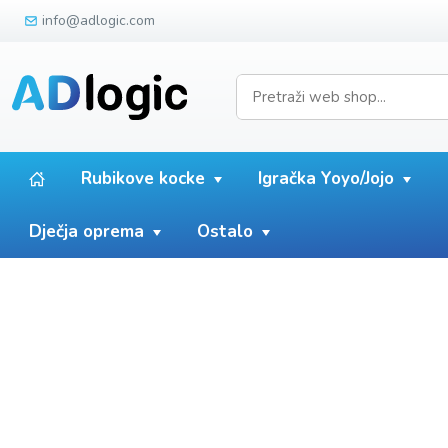
info@adlogic.com
Rubikove kocke
Igračka Yoyo/Jojo
Dječja oprema
Ostalo