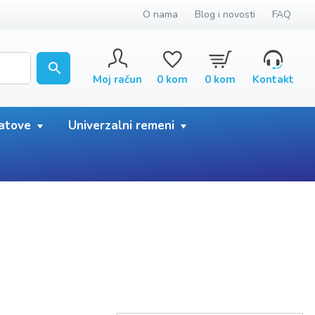
O nama
Blog i novosti
FAQ
Moj račun
0
kom
0
kom
Kontakt
satove
Univerzalni remeni