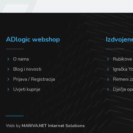
na
stranici
proizvoda
ADlogic webshop
Izdvojen
O nama
Rubikove
Blog i novosti
Igračka Y
Prijava / Registracija
Remeni z
Uvjeti kupnje
Dječja o
Web by
MARIVA.NET Internet Solutions