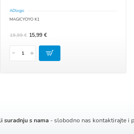
ADlogic
MAGICYOYO K1
Izvorna
Trenutna
15,99
€
19,99
€
cijena
cijena
Količina
bila
je:
je:
15,99 €.
19,99 €.
 li suradnju s nama
- slobodno nas kontaktirajte i po