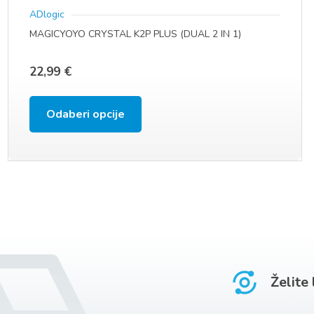
ADlogic
MAGICYOYO CRYSTAL K2P PLUS (DUAL 2 IN 1)
22,99
€
Ovaj
Odaberi opcije
proizvod
ima
više
varijanti.
Opcije
se
mogu
Želite
odabrati