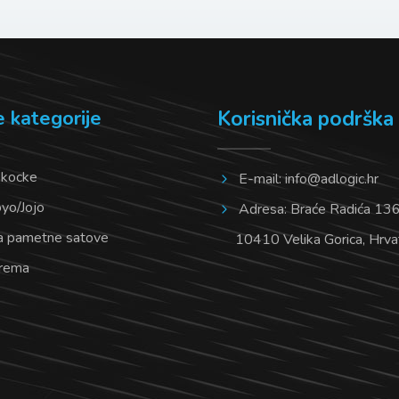
e kategorije
Korisnička podrška
 kocke
E-mail:
info@adlogic.hr
oyo/Jojo
Adresa: Braće Radića 136/
a pametne satove
10410 Velika Gorica, Hrva
prema