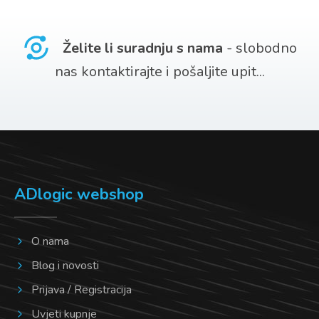
više
varijanti.
Želite li suradnju s nama
- slobodno
Opcije
nas kontaktirajte i pošaljite upit...
se
mogu
odabrati
na
stranici
ADlogic webshop
proizvoda
O nama
Blog i novosti
Prijava / Registracija
Uvjeti kupnje