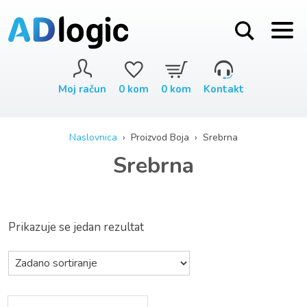
Moj račun
0
kom
0
kom
Kontakt
Naslovnica
› Proizvod Boja › Srebrna
Srebrna
Prikazuje se jedan rezultat