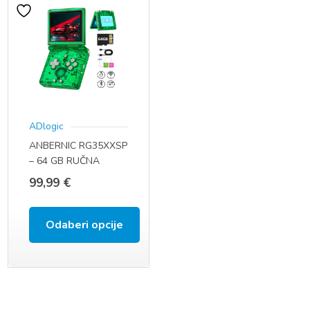
ADlogic
ANBERNIC RG35XXSP
– 64 GB RUČNA
KONZOLA
99,99
€
Odaberi opcije
Ovaj
proizvod
ima