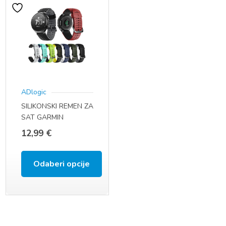
ADlogic
SILIKONSKI REMEN ZA
SAT GARMIN
FORERUNNER 735XT
12,99
€
630 620 230 235 220
Odaberi opcije
Ovaj
proizvod
ima