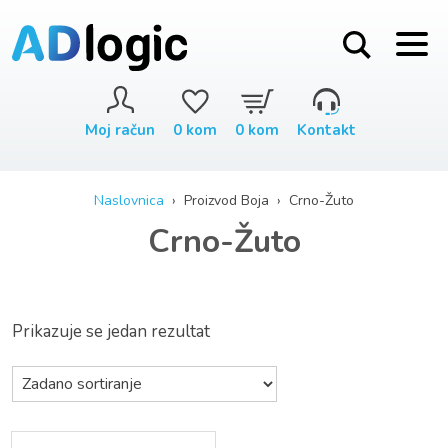
Moj račun
0
kom
0
kom
Kontakt
Naslovnica
› Proizvod Boja › Crno-Žuto
Crno-Žuto
Prikazuje se jedan rezultat