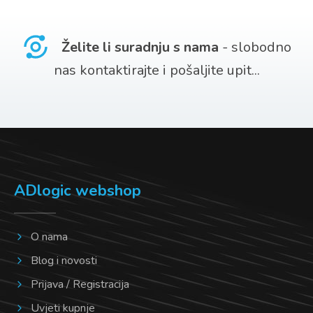
više
varijanti.
Želite li suradnju s nama
- slobodno
Opcije
nas kontaktirajte i pošaljite upit...
se
mogu
odabrati
na
stranici
ADlogic webshop
proizvoda
O nama
Blog i novosti
Prijava / Registracija
Uvjeti kupnje