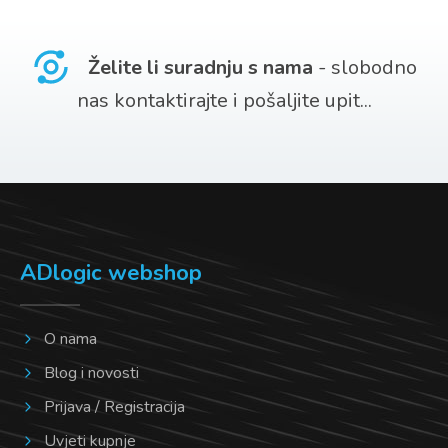
više
varijanti.
Želite li suradnju s nama
- slobodno
Opcije
nas kontaktirajte i pošaljite upit...
se
mogu
odabrati
na
stranici
ADlogic webshop
proizvoda
O nama
Blog i novosti
Prijava / Registracija
Uvjeti kupnje