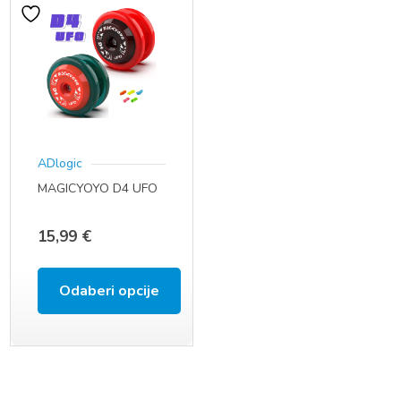
ADlogic
MAGICYOYO D4 UFO
15,99
€
Odaberi opcije
Ovaj
proizvod
ima