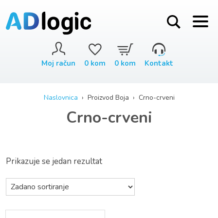
Moj račun
0
kom
0
kom
Kontakt
Naslovnica
› Proizvod Boja › Crno-crveni
Crno-crveni
Prikazuje se jedan rezultat